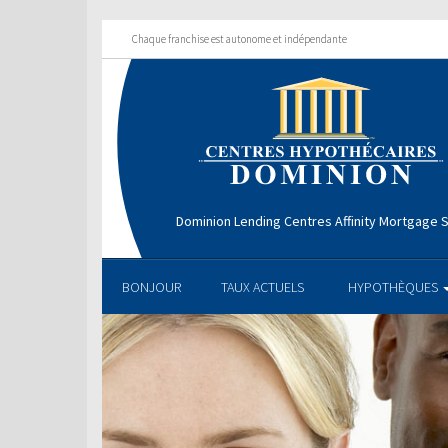
Chaque franchise est autonome et indépendante
Dominion Lending Centres Affinity Mortgage S
BONJOUR
TAUX ACTUELS
HYPOTHÈQUES