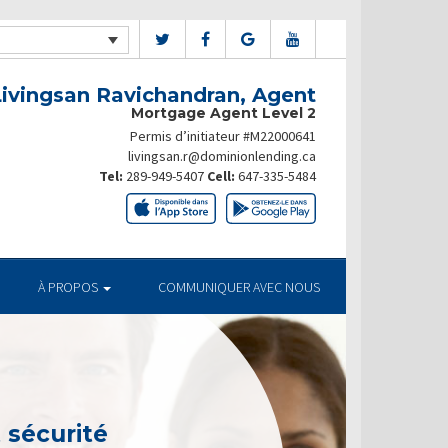
Livingsan Ravichandran, Agent
Mortgage Agent Level 2
Permis d’initiateur #M22000641
livingsan.r@dominionlending.ca
Tel:
289-949-5407
Cell:
647-335-5484
À PROPOS
COMMUNIQUER AVEC NOUS
t sécurité