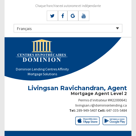
Chaque franchise est autonome et indépendante
Français
Dominion Lending Centres Affinity
Mortgage Solutions
Livingsan Ravichandran, Agent
Mortgage Agent Level 2
Permis d’initiateur #M22000641
livingsan.r@dominionlending.ca
Tel:
289-949-5407
Cell:
647-335-5484